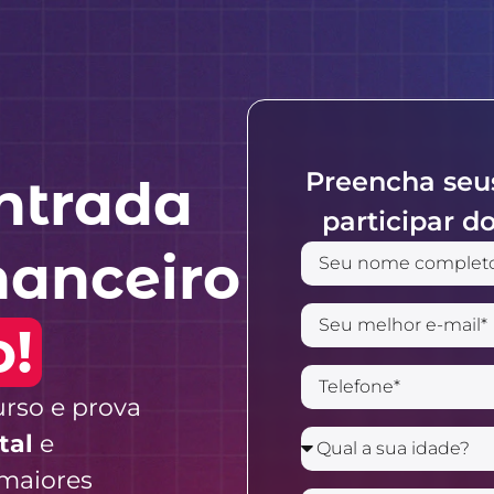
Preencha seu
ntrada
participar do
nanceiro
o!
rso e prova
tal
e
maiores