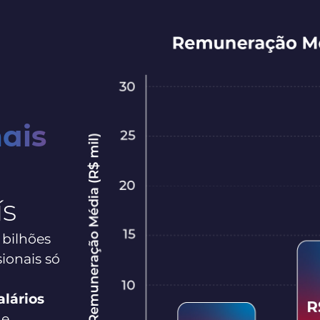
ais
ís
 bilhões
ionais só
alários
e