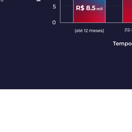
rama que prepara
v