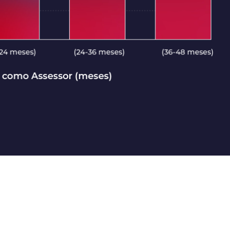
ocê
para