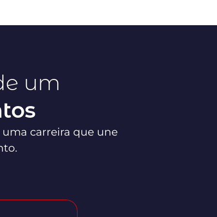
 de um
ntos
 uma carreira que une
nto.