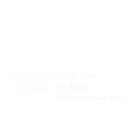
Quer otimizar seu fluxo
de caixa com
FIDC
?
A Faz Capital te ajuda!
Preencha seus dados para participar do
encontro com nosso especialista: