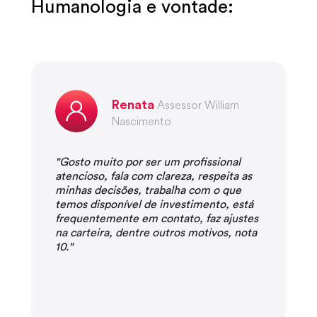
Humanologia e vontade:
assim
que construímos a Faz Capital
Assessor William
Renata
Nascimento
"Gosto muito por ser um profissional
"
atencioso, fala com clareza, respeita as
p
minhas decisões, trabalha com o que
c
temos disponível de investimento, está
s
frequentemente em contato, faz ajustes
na carteira, dentre outros motivos, nota
10."