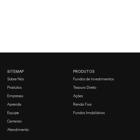
com investimentos
Quero investir com a Faz Capital
SITEMAP
PRODUTOS
Sobre Nós
Fundos de Investimentos
Produtos
Tesouro Direto
Empresas
Ações
Aprenda
Renda Fixa
Equipe
Fundos Imobiliários
Carreiras
Atendimento