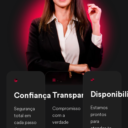
Disponibi
Transparência
Confiança
Estamos
Compromisso
Segurança
prontos
com a
total em
para
verdade
cada
passo