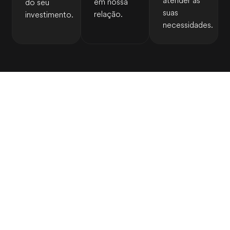
atender às
em nossa
do seu
suas
relação.
investimento.
necessidades.