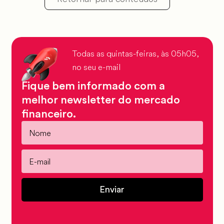
Todas as quintas-feiras, às 05h05,
no seu e-mail
Fique bem informado com a
melhor newsletter do mercado
financeiro.
Enviar