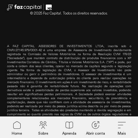
© 2025 Faz Capital. Todos os direitos reservados.
A FAZ CAPITAL ASSESSORES DE INVESTIMENTOS LTDA, inscrita sob o
CNPJ:27.145.979/0001-42 é uma empresa de Assessoria de Investimento devidamente
registrada na Comissão de Valores Mobiliários na forma da Resolução CVM 178/23
(“Sociedade”), que mantém contrato de distribuição de produtos financeiros com a XP
Investimentos Corretora de Câmbio, Títulos e Valores Mobiliários S.A. (“XP”) e pode, por
conta e ordem dos seus clientes, operar no mercado de capitais segundo a legislação
vigente. Na forma da legislação da CVM, o Assessor de Investimento não pode
administrar ou gerir o patrimônio de investidores. O assessor de investimentos é um
intermediário e depende da autorização prévia do cliente para realizar operações no
mercado financeiro. O investimento em ações é um investimento de risco, e rentabilidade
passada não é garantia de rentabilidade futura. Na realização de operações com
derivativos existe a possibilidade de perdas superiores aos valores investidos, podendo
resultar em significativas perdas patrimoniais. A Sociedade poderá exercer atividades
complementares relacionadas aos mercados financeiro, securitário, de previdência e
capitalização, desde que não conflitem com a atividade de assessoria de investimentos,
podendo ser realizada por meio da pessoa jurídica acima descrita ou por meio de pessoa
jurídica terceira. Todas as atividades são prestadas mantendo a devida segregação e em
cumprimento ao quanto previsto nas regras da CVM ou de outros órgãos reguladores e
autorreguladores. Para informações e dúvidas sobre produtos, contate seu assessor de
Faz empr
investimentos. Para reclamações, contate a Ouvidoria da XP pelo telefone 0800 722-3730.
Home
Sobre
Aprenda
Abrir conta