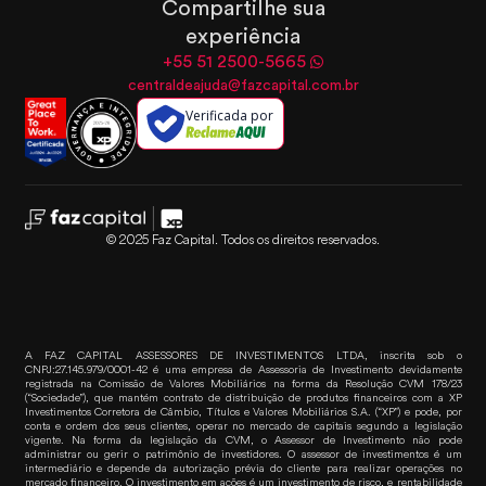
Compartilhe sua
experiência
+55 51 2500-5665
centraldeajuda@fazcapital.com.br
Verificada por
© 2025 Faz Capital. Todos os direitos reservados.
A FAZ CAPITAL ASSESSORES DE INVESTIMENTOS LTDA, inscrita sob o
CNPJ:27.145.979/0001-42 é uma empresa de Assessoria de Investimento devidamente
registrada na Comissão de Valores Mobiliários na forma da Resolução CVM 178/23
(“Sociedade”), que mantém contrato de distribuição de produtos financeiros com a XP
Investimentos Corretora de Câmbio, Títulos e Valores Mobiliários S.A. (“XP”) e pode, por
conta e ordem dos seus clientes, operar no mercado de capitais segundo a legislação
vigente. Na forma da legislação da CVM, o Assessor de Investimento não pode
administrar ou gerir o patrimônio de investidores. O assessor de investimentos é um
intermediário e depende da autorização prévia do cliente para realizar operações no
mercado financeiro. O investimento em ações é um investimento de risco, e rentabilidade