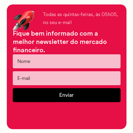
Todas as quintas-feiras, às 05h05,
no seu e-mail
Fique bem informado com a
melhor newsletter do mercado
financeiro.
Enviar