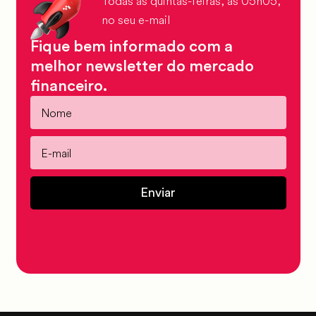
Todas as quintas-feiras, às 05h05,
no seu e-mail
Fique bem informado com a
melhor newsletter do mercado
financeiro.
Enviar