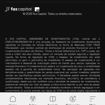
© 2025 Faz Capital. Todos os direitos reservados.
A FAZ CAPITAL ASSESSORES DE INVESTIMENTOS LTDA, inscrita sob o
CNPJ:27.145.979/0001-42 é uma empresa de Assessoria de Investimento devidamente
registrada na Comissão de Valores Mobiliários na forma da Resolução CVM 178/23
(“Sociedade”), que mantém contrato de distribuição de produtos financeiros com a XP
Investimentos Corretora de Câmbio, Títulos e Valores Mobiliários S.A. (“XP”) e pode, por
conta e ordem dos seus clientes, operar no mercado de capitais segundo a legislação
vigente. Na forma da legislação da CVM, o Assessor de Investimento não pode
administrar ou gerir o patrimônio de investidores. O assessor de investimentos é um
intermediário e depende da autorização prévia do cliente para realizar operações no
mercado financeiro. O investimento em ações é um investimento de risco, e rentabilidade
passada não é garantia de rentabilidade futura. Na realização de operações com
derivativos existe a possibilidade de perdas superiores aos valores investidos, podendo
resultar em significativas perdas patrimoniais. A Sociedade poderá exercer atividades
complementares relacionadas aos mercados financeiro, securitário, de previdência e
capitalização, desde que não conflitem com a atividade de assessoria de investimentos,
podendo ser realizada por meio da pessoa jurídica acima descrita ou por meio de pessoa
jurídica terceira. Todas as atividades são prestadas mantendo a devida segregação e em
cumprimento ao quanto previsto nas regras da CVM ou de outros órgãos reguladores e
autorreguladores. Para informações e dúvidas sobre produtos, contate seu assessor de
Faz empr
investimentos. Para reclamações, contate a Ouvidoria da XP pelo telefone 0800 722-3730.