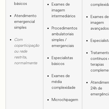
básicos
Exames de
complexid
imagem
Atendimento
intermediários
Exames de
emergencial
imagem
simples
Procedimentos
avançados
ambulatoriais
Com
simples /
Especialist
coparticipação
emergenciais
ou rede
Tratament
restrita,
Especialistas
contínuos 
normalmente
básicos
terapias
complemen
Exames de
média
Atendimen
complexidade
24h de
emergênci
Microchipagem