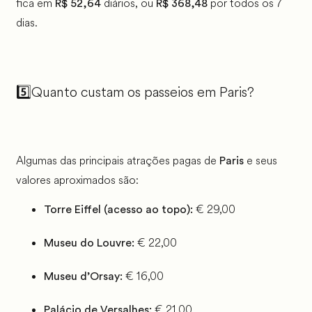
fica em
diários, ou
por todos os 7
R$ 52,64
R$ 368,48
dias.
5️⃣Quanto custam os passeios em Paris?
Algumas das principais atrações pagas de
e seus
Paris
valores aproximados são:
€ 29,00
Torre Eiffel (acesso ao topo):
€ 22,00
Museu do Louvre:
€ 16,00
Museu d’Orsay:
€ 21,00
Palácio de Versalhes: