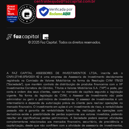
centraldeajuda@fazcapital.com.br
Verificada por
© 2025 Faz Capital. Todos os direitos reservados.
A FAZ CAPITAL ASSESSORES DE INVESTIMENTOS LTDA, inscrita sob o
CNPJ:27.145.979/0001-42 é uma empresa de Assessoria de Investimento devidamente
registrada na Comissão de Valores Mobiliários na forma da Resolução CVM 178/23
(“Sociedade”), que mantém contrato de distribuição de produtos financeiros com a XP
Investimentos Corretora de Câmbio, Títulos e Valores Mobiliários S.A. (“XP”) e pode, por
conta e ordem dos seus clientes, operar no mercado de capitais segundo a legislação
vigente. Na forma da legislação da CVM, o Assessor de Investimento não pode
administrar ou gerir o patrimônio de investidores. O assessor de investimentos é um
intermediário e depende da autorização prévia do cliente para realizar operações no
mercado financeiro. O investimento em ações é um investimento de risco, e rentabilidade
passada não é garantia de rentabilidade futura. Na realização de operações com
derivativos existe a possibilidade de perdas superiores aos valores investidos, podendo
resultar em significativas perdas patrimoniais. A Sociedade poderá exercer atividades
complementares relacionadas aos mercados financeiro, securitário, de previdência e
capitalização, desde que não conflitem com a atividade de assessoria de investimentos,