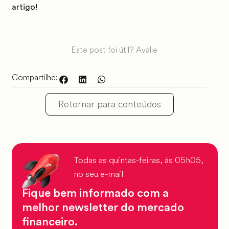
artigo!
Este post foi útil? Avalie
Compartilhe:
Retornar para conteúdos
Todas as quintas-feiras, às 05h05,
no seu e-mail
Fique bem informado com a
melhor newsletter do mercado
financeiro.