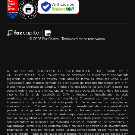
Verificada por
© 2025 Faz Capital. Todos os direitos reservados.
A FAZ CAPITAL ASSESSORES DE INVESTIMENTOS LTDA, inscrita sob o
CNPJ:27.145.979/0001-42 é uma empresa de Assessoria de Investimento devidamente
registrada na Comissão de Valores Mobiliários na forma da Resolução CVM 178/23
(“Sociedade”), que mantém contrato de distribuição de produtos financeiros com a XP
Investimentos Corretora de Câmbio, Títulos e Valores Mobiliários S.A. (“XP”) e pode, por
conta e ordem dos seus clientes, operar no mercado de capitais segundo a legislação
vigente. Na forma da legislação da CVM, o Assessor de Investimento não pode
administrar ou gerir o patrimônio de investidores. O assessor de investimentos é um
intermediário e depende da autorização prévia do cliente para realizar operações no
mercado financeiro. O investimento em ações é um investimento de risco, e rentabilidade
passada não é garantia de rentabilidade futura. Na realização de operações com
derivativos existe a possibilidade de perdas superiores aos valores investidos, podendo
resultar em significativas perdas patrimoniais. A Sociedade poderá exercer atividades
complementares relacionadas aos mercados financeiro, securitário, de previdência e
capitalização, desde que não conflitem com a atividade de assessoria de investimentos,
podendo ser realizada por meio da pessoa jurídica acima descrita ou por meio de pessoa
jurídica terceira. Todas as atividades são prestadas mantendo a devida segregação e em