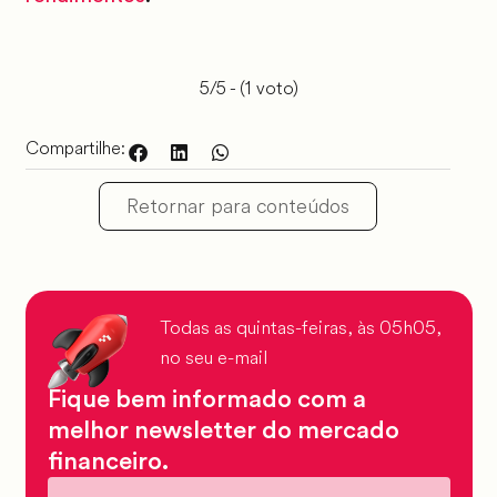
5/5 - (1 voto)
Compartilhe:
Retornar para conteúdos
Todas as quintas-feiras, às 05h05,
no seu e-mail
Fique bem informado com a
melhor newsletter do mercado
financeiro.