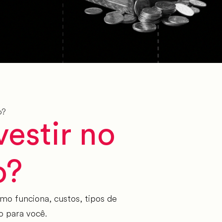
o?
vestir no
o?
mo funciona, custos, tipos de
do para você.