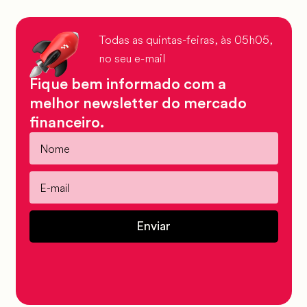
Todas as quintas-feiras, às 05h05,
no seu e-mail
Fique bem informado com a
melhor newsletter do mercado
financeiro.
Enviar