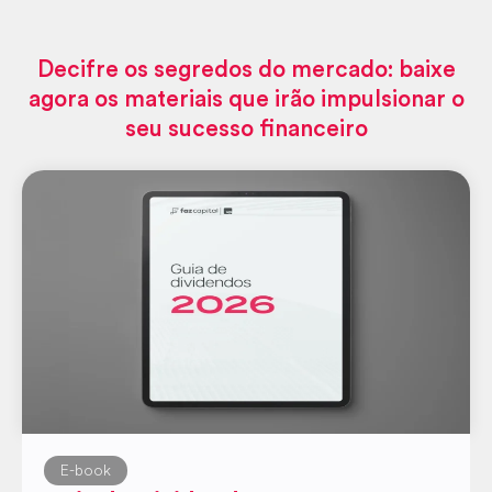
Decifre os segredos do mercado: baixe
agora os materiais que irão impulsionar o
seu sucesso financeiro
E-book