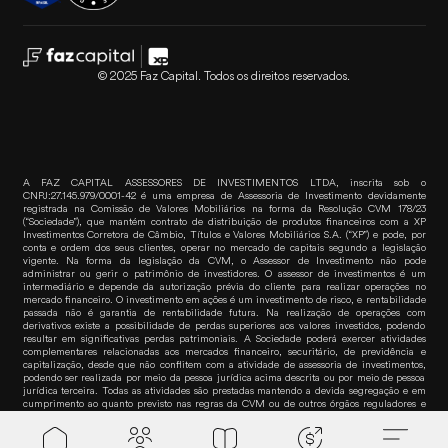
© 2025 Faz Capital. Todos os direitos reservados.
A FAZ CAPITAL ASSESSORES DE INVESTIMENTOS LTDA, inscrita sob o
CNPJ:27.145.979/0001-42 é uma empresa de Assessoria de Investimento devidamente
registrada na Comissão de Valores Mobiliários na forma da Resolução CVM 178/23
(“Sociedade”), que mantém contrato de distribuição de produtos financeiros com a XP
Investimentos Corretora de Câmbio, Títulos e Valores Mobiliários S.A. (“XP”) e pode, por
conta e ordem dos seus clientes, operar no mercado de capitais segundo a legislação
vigente. Na forma da legislação da CVM, o Assessor de Investimento não pode
administrar ou gerir o patrimônio de investidores. O assessor de investimentos é um
intermediário e depende da autorização prévia do cliente para realizar operações no
mercado financeiro. O investimento em ações é um investimento de risco, e rentabilidade
passada não é garantia de rentabilidade futura. Na realização de operações com
derivativos existe a possibilidade de perdas superiores aos valores investidos, podendo
resultar em significativas perdas patrimoniais. A Sociedade poderá exercer atividades
complementares relacionadas aos mercados financeiro, securitário, de previdência e
capitalização, desde que não conflitem com a atividade de assessoria de investimentos,
podendo ser realizada por meio da pessoa jurídica acima descrita ou por meio de pessoa
jurídica terceira. Todas as atividades são prestadas mantendo a devida segregação e em
cumprimento ao quanto previsto nas regras da CVM ou de outros órgãos reguladores e
autorreguladores. Para informações e dúvidas sobre produtos, contate seu assessor de
Faz empr
investimentos. Para reclamações, contate a Ouvidoria da XP pelo telefone 0800 722-3730.