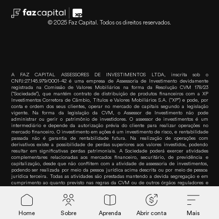
© 2025 Faz Capital. Todos os direitos reservados.
A FAZ CAPITAL ASSESSORES DE INVESTIMENTOS LTDA, inscrita sob o
CNPJ:27.145.979/0001-42 é uma empresa de Assessoria de Investimento devidamente
registrada na Comissão de Valores Mobiliários na forma da Resolução CVM 178/23
(“Sociedade”), que mantém contrato de distribuição de produtos financeiros com a XP
Investimentos Corretora de Câmbio, Títulos e Valores Mobiliários S.A. (“XP”) e pode, por
conta e ordem dos seus clientes, operar no mercado de capitais segundo a legislação
vigente. Na forma da legislação da CVM, o Assessor de Investimento não pode
administrar ou gerir o patrimônio de investidores. O assessor de investimentos é um
intermediário e depende da autorização prévia do cliente para realizar operações no
mercado financeiro. O investimento em ações é um investimento de risco, e rentabilidade
passada não é garantia de rentabilidade futura. Na realização de operações com
derivativos existe a possibilidade de perdas superiores aos valores investidos, podendo
resultar em significativas perdas patrimoniais. A Sociedade poderá exercer atividades
complementares relacionadas aos mercados financeiro, securitário, de previdência e
capitalização, desde que não conflitem com a atividade de assessoria de investimentos,
podendo ser realizada por meio da pessoa jurídica acima descrita ou por meio de pessoa
jurídica terceira. Todas as atividades são prestadas mantendo a devida segregação e em
cumprimento ao quanto previsto nas regras da CVM ou de outros órgãos reguladores e
autorreguladores. Para informações e dúvidas sobre produtos, contate seu assessor de
Faz empr
investimentos. Para reclamações, contate a Ouvidoria da XP pelo telefone 0800 722-3730.
Home
Sobre
Aprenda
Abrir conta