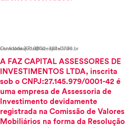
Ouvidoria XP: 0800–722–3730
centraldeajuda@fazcapital.com.br
A FAZ CAPITAL ASSESSORES DE
INVESTIMENTOS LTDA, inscrita
sob o CNPJ:27.145.979/0001-42 é
uma empresa de Assessoria de
Investimento devidamente
registrada na Comissão de Valores
Mobiliários na forma da Resolução