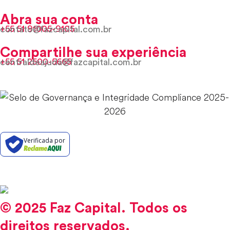
Abra sua conta
+55 51 91005-9105
contato@fazcapital.com.br
Compartilhe sua experiência
+55 51 2500-5665
centraldeajuda@fazcapital.com.br
Verificada por
© 2025 Faz Capital. Todos os
direitos reservados.