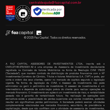
centraldeajuda@fazcapital.com.br
Verificada por
© 2025 Faz Capital. Todos os direitos reservados.
A FAZ CAPITAL ASSESSORES DE INVESTIMENTOS LTDA, inscrita sob o
CNPJ:27.145.979/0001-42 é uma empresa de Assessoria de Investimento devidamente
registrada na Comissão de Valores Mobiliários na forma da Resolução CVM 178/23
(“Sociedade”), que mantém contrato de distribuição de produtos financeiros com a XP
Investimentos Corretora de Câmbio, Títulos e Valores Mobiliários S.A. (“XP”) e pode, por
conta e ordem dos seus clientes, operar no mercado de capitais segundo a legislação
vigente. Na forma da legislação da CVM, o Assessor de Investimento não pode
administrar ou gerir o patrimônio de investidores. O assessor de investimentos é um
intermediário e depende da autorização prévia do cliente para realizar operações no
mercado financeiro. O investimento em ações é um investimento de risco, e rentabilidade
passada não é garantia de rentabilidade futura. Na realização de operações com
derivativos existe a possibilidade de perdas superiores aos valores investidos, podendo
resultar em significativas perdas patrimoniais. A Sociedade poderá exercer atividades
complementares relacionadas aos mercados financeiro, securitário, de previdência e
capitalização, desde que não conflitem com a atividade de assessoria de investimentos,