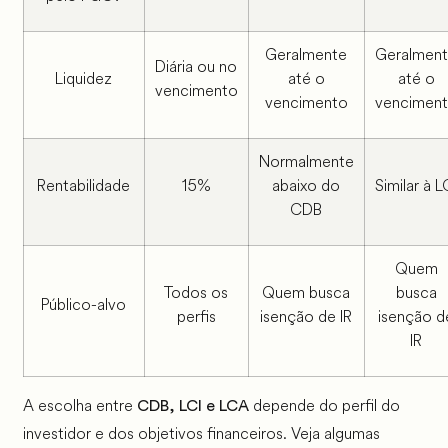
Geralmente
Geralmen
Diária ou no
Liquidez
até o
até o
vencimento
vencimento
vencimen
Normalmente
Rentabilidade
15%
abaixo do
Similar à L
CDB
Quem
Todos os
Quem busca
busca
Público-alvo
perfis
isenção de IR
isenção d
IR
A escolha entre
depende do perfil do
CDB, LCI e LCA
investidor e dos objetivos financeiros. Veja algumas