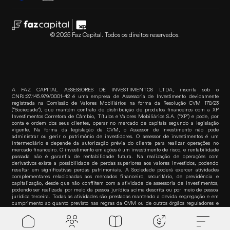
© 2025 Faz Capital. Todos os direitos reservados.
A FAZ CAPITAL ASSESSORES DE INVESTIMENTOS LTDA, inscrita sob o
CNPJ:27.145.979/0001-42 é uma empresa de Assessoria de Investimento devidamente
registrada na Comissão de Valores Mobiliários na forma da Resolução CVM 178/23
(“Sociedade”), que mantém contrato de distribuição de produtos financeiros com a XP
Investimentos Corretora de Câmbio, Títulos e Valores Mobiliários S.A. (“XP”) e pode, por
conta e ordem dos seus clientes, operar no mercado de capitais segundo a legislação
vigente. Na forma da legislação da CVM, o Assessor de Investimento não pode
administrar ou gerir o patrimônio de investidores. O assessor de investimentos é um
intermediário e depende da autorização prévia do cliente para realizar operações no
mercado financeiro. O investimento em ações é um investimento de risco, e rentabilidade
passada não é garantia de rentabilidade futura. Na realização de operações com
derivativos existe a possibilidade de perdas superiores aos valores investidos, podendo
resultar em significativas perdas patrimoniais. A Sociedade poderá exercer atividades
complementares relacionadas aos mercados financeiro, securitário, de previdência e
capitalização, desde que não conflitem com a atividade de assessoria de investimentos,
podendo ser realizada por meio da pessoa jurídica acima descrita ou por meio de pessoa
jurídica terceira. Todas as atividades são prestadas mantendo a devida segregação e em
cumprimento ao quanto previsto nas regras da CVM ou de outros órgãos reguladores e
autorreguladores. Para informações e dúvidas sobre produtos, contate seu assessor de
Faz empr
investimentos. Para reclamações, contate a Ouvidoria da XP pelo telefone 0800 722-3730.