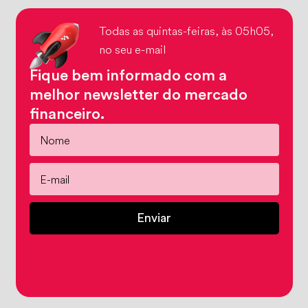
Todas as quintas-feiras, às 05h05,
no seu e-mail
Fique bem informado com a
melhor newsletter do mercado
financeiro.
Enviar