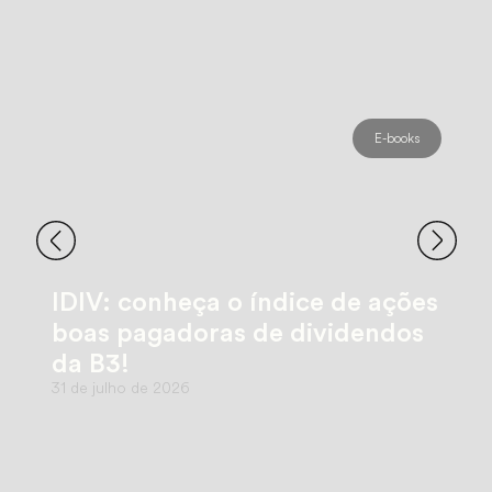
E-books
IDIV: conheça o índice de ações
boas pagadoras de dividendos
da B3!
31 de julho de 2026