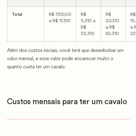
R$ 7310,00
R$
R$
R$
Total
a R$ 17.310
5.310 a
20.310
15
R$
a R$
a 
22.310
62.310
22
Além dos custos iniciais, você terá que desenbolsar um
valor mensal, e esse valor pode encarecer muito o
quanto custa ter um cavalo.
Custos mensais para ter um cavalo