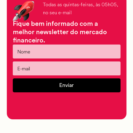
Todas as quintas-feiras, às 05h05,
no seu e-mail
Fique bem informado com a
melhor newsletter do mercado
financeiro.
Enviar