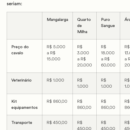
seriam:
Mangalarga
Quarto
Puro
Ár
de
Sangue
Milha
R$ 5.000
R$
R$
R$
Preço do
a R$
3.000
18.000
13
cavalo
15.000
a R$
a R$
a 
20.000
60.000
20
R$ 1.000
R$
R$
R$
Veterinário
1.000
1.000
1.
R$ 860,00
R$
R$
R$
Kit
860,00
860,00
86
equipamentos
R$ 450,00
R$
R$
R$
Transporte
450,00
450,00
45