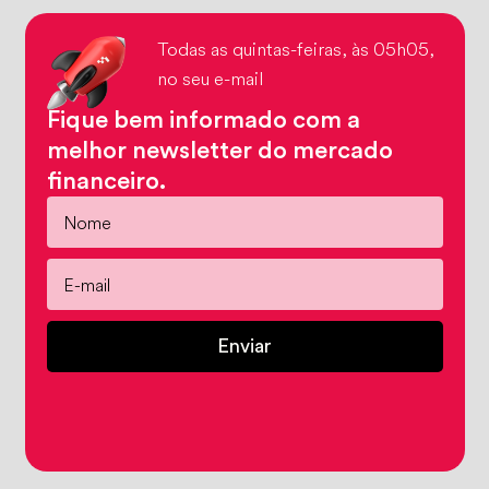
Todas as quintas-feiras, às 05h05,
no seu e-mail
Fique bem informado com a
melhor newsletter do mercado
financeiro.
Enviar