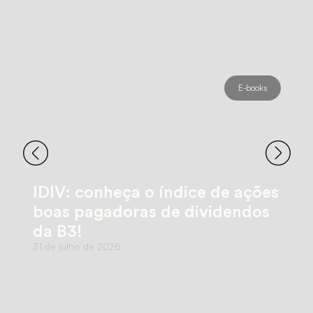
E-books
IDIV: conheça o índice de ações
boas pagadoras de dividendos
da B3!
31 de julho de 2026