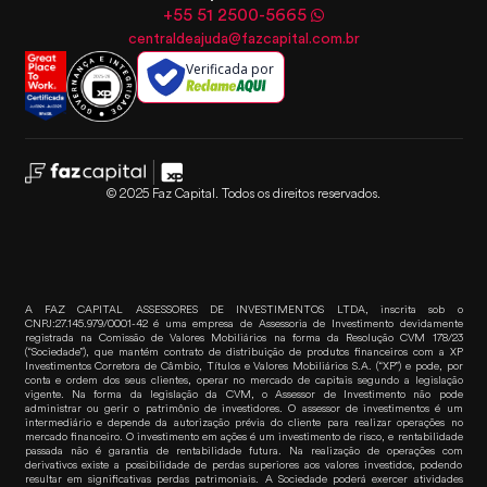
+55 51 2500-5665
centraldeajuda@fazcapital.com.br
Verificada por
© 2025 Faz Capital. Todos os direitos reservados.
A FAZ CAPITAL ASSESSORES DE INVESTIMENTOS LTDA, inscrita sob o
CNPJ:27.145.979/0001-42 é uma empresa de Assessoria de Investimento devidamente
registrada na Comissão de Valores Mobiliários na forma da Resolução CVM 178/23
(“Sociedade”), que mantém contrato de distribuição de produtos financeiros com a XP
Investimentos Corretora de Câmbio, Títulos e Valores Mobiliários S.A. (“XP”) e pode, por
conta e ordem dos seus clientes, operar no mercado de capitais segundo a legislação
vigente. Na forma da legislação da CVM, o Assessor de Investimento não pode
administrar ou gerir o patrimônio de investidores. O assessor de investimentos é um
intermediário e depende da autorização prévia do cliente para realizar operações no
mercado financeiro. O investimento em ações é um investimento de risco, e rentabilidade
passada não é garantia de rentabilidade futura. Na realização de operações com
derivativos existe a possibilidade de perdas superiores aos valores investidos, podendo
resultar em significativas perdas patrimoniais. A Sociedade poderá exercer atividades