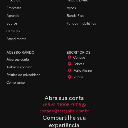
Produtos
Tesouro Direto
Empresas
Ações
Aprenda
Renda Fixa
Equipe
Fundos Imobiliários
Carreiras
Atendimento
ACESSO RÁPIDO
ESCRITÓRIOS
Curitiba
Abra sua conta
Pelotas
Trabalhe conosco
Porto Alegre
Política de privacidade
Vitória
Compliance
Abra sua conta
+55 51 91005-9105
contato@fazcapital.com.br
Compartilhe sua
experiência